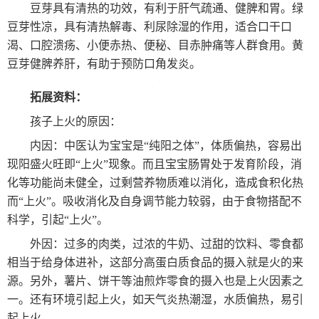
豆芽具有清热的功效，有利于肝气疏通、健脾和胃。绿
豆芽性凉，具有清热解毒、利尿除湿的作用，适合口干口
渴、口腔溃疡、小便赤热、便秘、目赤肿痛等人群食用。黄
豆芽健脾养肝，有助于预防口角发炎。
拓展资料：
孩子上火的原因：
内因：中医认为宝宝是“纯阳之体”，体质偏热，容易出
现阳盛火旺即“上火”现象。而且宝宝肠胃处于发育阶段，消
化等功能尚未健全，过剩营养物质难以消化，造成食积化热
而“上火”。吸收消化及自身调节能力较弱，由于食物搭配不
科学，引起“上火”。
外因：过多的肉类，过浓的牛奶、过甜的饮料、零食都
相当于给身体进补，这部分高蛋白质食品的摄入就是火的来
源。另外，薯片、饼干等油煎炸零食的摄入也是上火因素之
一。还有环境引起上火，如天气炎热潮湿，水质偏热，易引
起上火。