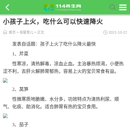
小孩子上火，吃什么可以快速降火
首页
>
母婴育儿
> 正文
2021-10-22
发表自话题：
孩子上火了吃什么降火最快
1、芹菜
性寒凉，清热解毒，凉血止血。主治暴热烦渴，小便热
涩不利，去肝火解肺胃郁热，容易上火的宝贝常食有益。
2、莴笋
性微寒质地脆嫩、水分多，功效特点为清热利尿、顺
气、化痰、助消化。适合肺胃有热的宝贝食用。
3、茄子