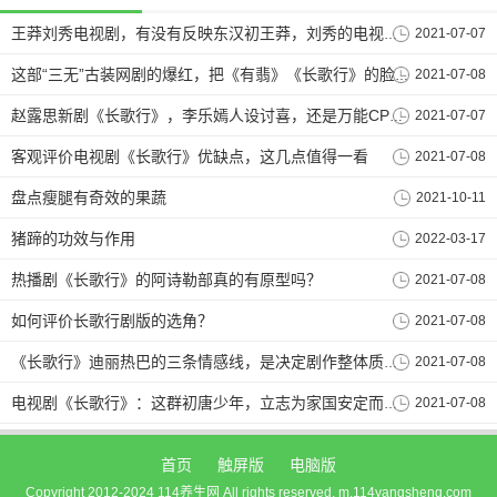
2021-07-07
王莽刘秀电视剧，有没有反映东汉初王莽，刘秀的电视剧可以推荐啊？
2021-07-08
这部“三无”古装网剧的爆红，把《有翡》《长歌行》的脸都打肿了
2021-07-07
赵露思新剧《长歌行》，李乐嫣人设讨喜，还是万能CP体质
客观评价电视剧《长歌行》优缺点，这几点值得一看
2021-07-08
盘点瘦腿有奇效的果蔬
2021-10-11
猪蹄的功效与作用
2022-03-17
热播剧《长歌行》的阿诗勒部真的有原型吗？
2021-07-08
如何评价长歌行剧版的选角？
2021-07-08
2021-07-08
《长歌行》迪丽热巴的三条情感线，是决定剧作整体质量的关键
2021-07-08
电视剧《长歌行》：这群初唐少年，立志为家国安定而奋斗
首页
触屏版
电脑版
Copyright 2012-2024 114养生网 All rights reserved. m.114yangsheng.com