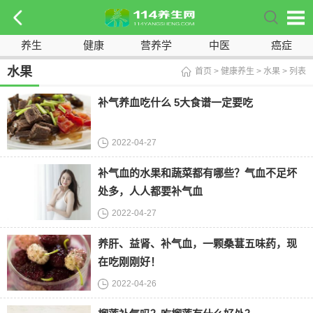
养生
健康
营养学
中医
癌症
水果
首页
>
健康养生
>
水果
> 列表
补气养血吃什么 5大食谱一定要吃
2022-04-27
补气血的水果和蔬菜都有哪些？气血不足坏
处多，人人都要补气血
2022-04-27
养肝、益肾、补气血，一颗桑葚五味药，现
在吃刚刚好！
2022-04-26