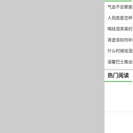
气血不足都是
人到底是怎样
喝祛湿茶真的
肾虚该如何补
什么时候祛湿
温馨巴士推出
热门阅读