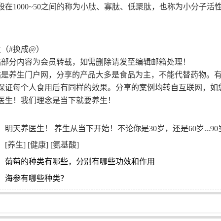
段在1000~50之间的称为小肽、寡肽、低聚肽，也称为小分子活
（#换成@）
部分内容为会员转载，如需删除请发至编辑邮箱处理！
是养生门户网，分享的产品大多是食品为主，不能代替药物。
保证每个人食用后有同样的效果。分享的案例均转自互联网，如
医生！我们理念是当下就要养生！
明天养医生！ 养生从当下开始！不论你是30岁，还是60岁...90
：[
养生
] [
健康
] [
氨基酸
]
：
葡萄的种类有哪些，分别有哪些功效和作用
：
海参有哪些种类？