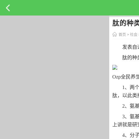
肽的种
首页
>
社会
发表自
肽的种
Ozp全民养
1、两
肽，以此类
2、氨
3、氨
上讲就是研
4、分子