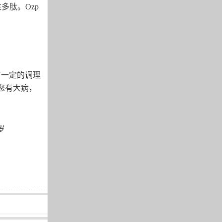
性多肽。
Ozp
有一定的调理
您有大病，
岁