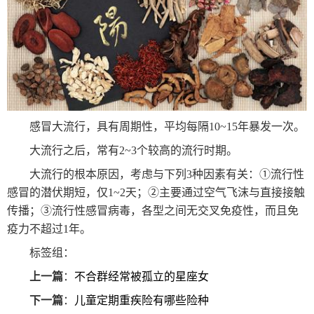
感冒大流行，具有周期性，平均每隔10~15年暴发一次。
大流行之后，常有2~3个较高的流行时期。
大流行的根本原因，考虑与下列3种因素有关：①流行性
感冒的潜伏期短，仅1~2天；②主要通过空气飞沫与直接接触
传播；③流行性感冒病毒，各型之间无交叉免疫性，而且免
疫力不超过1年。
标签组：
上一篇
：
不合群经常被孤立的星座女
下一篇
：
儿童定期重疾险有哪些险种