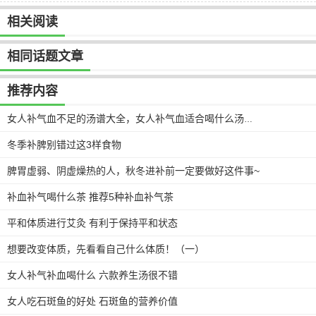
相关阅读
相同话题文章
推荐内容
女人补气血不足的汤谱大全，女人补气血适合喝什么汤，收藏起来别错过
冬季补脾别错过这3样食物
脾胃虚弱、阴虚燥热的人，秋冬进补前一定要做好这件事~
补血补气喝什么茶 推荐5种补血补气茶
平和体质进行艾灸 有利于保持平和状态
​想要改变体质，先看看自己什么体质！（一）
女人补气补血喝什么 六款养生汤很不错
女人吃石斑鱼的好处 石斑鱼的营养价值