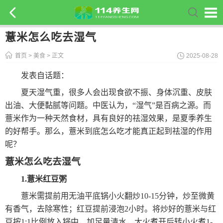
薏米怎么吃去湿气
首页
>
美食
> 正文
2025-08-28
发表自话题：
夏天湿气重，很多人会出现食欲不振、身体沉重、皮肤
出油、大便黏腻等问题。中医认为，“湿气”是百病之源。而
薏米作为一种天然食材，具有良好的祛湿效果，是夏季养生
的好帮手。那么，薏米到底怎么吃才能真正起到祛湿的作用
呢？
薏米怎么吃去湿气
1.薏米红豆粥
薏米需提前用无油平底锅小火翻炒10-15分钟，炒至微黄
有香气，去除寒性；红豆提前浸泡2小时。将炒好的薏米与红
豆按1:1比例放入锅中，加足量清水，大火煮开后转小火煮1-