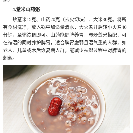
4.薏米山药粥
炒薏米15克、山药20克（去皮切块）、大米30克。将所
有食材洗净，放入锅中加适量清水，大火煮开后转小火煮40
分钟，至粥浓稠即可。山药能健脾养胃，与炒薏米搭配，可
在祛湿的同时养护脾胃，适合脾胃虚弱且湿气重的人群，如
老人、儿童或术后恢复期人群，能减少祛湿过程中对脾胃的
刺激。