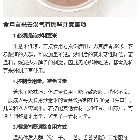
食用薏米去湿气有哪些注意事项
1.必须提前炒制薏米
生薏米性凉，直接食用易损伤脾阳，尤其脾胃虚寒、容
易腹泻的人群，可能加重不适。炒制后的薏米寒性降低，更
温和，能减少对脾胃的刺激，因此无论哪种吃法，都需先将
薏米炒制后再使用。
2.控制食用量，避免过量
薏米虽能祛湿，但过量食用可能导致腹胀、消化不良。
一般成人每天食用炒薏米的量建议控制在15-30克（生重），
儿童和老人需减半。若搭配其他食材（如红豆、山药），可
适当调整薏米用量，避免单一食材过量。
3.根据体质调整食用方式
湿热体质人群（常口干、口苦、舌苔黄腻）可搭配冬