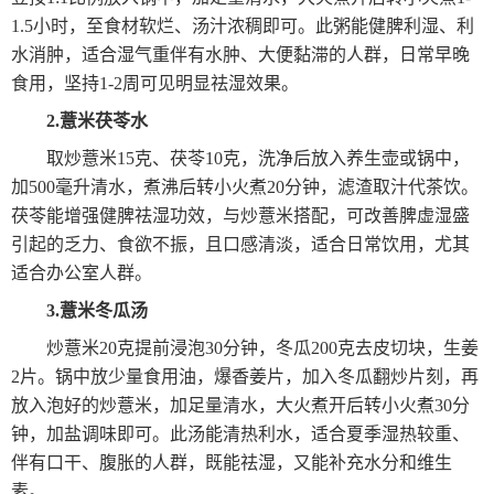
1.5小时，至食材软烂、汤汁浓稠即可。此粥能健脾利湿、利
水消肿，适合湿气重伴有水肿、大便黏滞的人群，日常早晚
食用，坚持1-2周可见明显祛湿效果。
2.薏米茯苓水
取炒薏米15克、茯苓10克，洗净后放入养生壶或锅中，
加500毫升清水，煮沸后转小火煮20分钟，滤渣取汁代茶饮。
茯苓能增强健脾祛湿功效，与炒薏米搭配，可改善脾虚湿盛
引起的乏力、食欲不振，且口感清淡，适合日常饮用，尤其
适合办公室人群。
3.薏米冬瓜汤
炒薏米20克提前浸泡30分钟，冬瓜200克去皮切块，生姜
2片。锅中放少量食用油，爆香姜片，加入冬瓜翻炒片刻，再
放入泡好的炒薏米，加足量清水，大火煮开后转小火煮30分
钟，加盐调味即可。此汤能清热利水，适合夏季湿热较重、
伴有口干、腹胀的人群，既能祛湿，又能补充水分和维生
素。