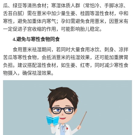
瓜、绿豆等清热食材；寒湿体质人群（常怕冷、手脚冰凉、
舌苔白腻）需在薏米中加少量生姜、桂圆等温性食材，中和
寒性，避免加重体内寒气；孕妇需避免食用薏米，因薏米有
一定促进子宫收缩的作用，可能影响胎儿稳定。
4.避免与寒性食物同食
食用薏米祛湿期间，若同时大量食用冰饮、刺身、凉拌
苦瓜等寒性食物，会抵消薏米的祛湿效果，还可能加重脾胃
负担。建议搭配温性食材，如生姜、红枣，同时减少寒性食
物摄入，确保祛湿效果。