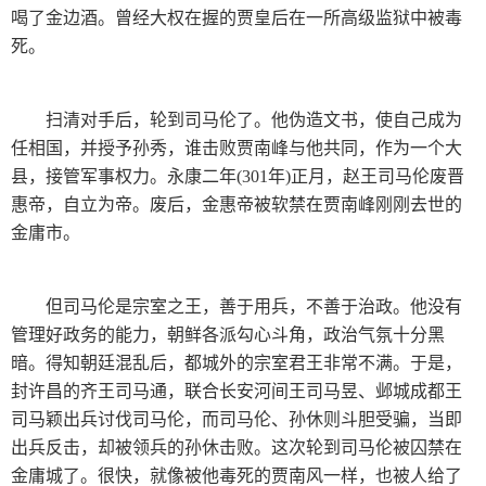
喝了金边酒。曾经大权在握的贾皇后在一所高级监狱中被毒
死。
扫清对手后，轮到司马伦了。他伪造文书，使自己成为
任相国，并授予孙秀，谁击败贾南峰与他共同，作为一个大
县，接管军事权力。永康二年(301年)正月，赵王司马伦废晋
惠帝，自立为帝。废后，金惠帝被软禁在贾南峰刚刚去世的
金庸市。
但司马伦是宗室之王，善于用兵，不善于治政。他没有
管理好政务的能力，朝鲜各派勾心斗角，政治气氛十分黑
暗。得知朝廷混乱后，都城外的宗室君王非常不满。于是，
封许昌的齐王司马通，联合长安河间王司马昱、邺城成都王
司马颖出兵讨伐司马伦，而司马伦、孙休则斗胆受骗，当即
出兵反击，却被领兵的孙休击败。这次轮到司马伦被囚禁在
金庸城了。很快，就像被他毒死的贾南风一样，也被人给了