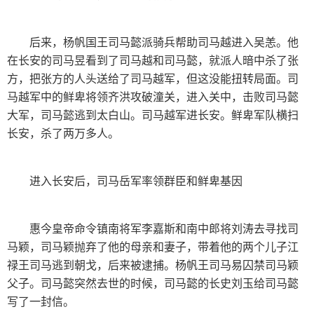
后来，杨帆国王司马懿派骑兵帮助司马越进入吴恙。他
在长安的司马昱看到了司马越和司马懿，就派人暗中杀了张
方，把张方的人头送给了司马越军，但这没能扭转局面。司
马越军中的鲜卑将领齐洪攻破潼关，进入关中，击败司马懿
大军，司马懿逃到太白山。司马越军进长安。鲜卑军队横扫
长安，杀了两万多人。
进入长安后，司马岳军率领群臣和鲜卑基因
惠今皇帝命令镇南将军李嘉斯和南中郎将刘涛去寻找司
马颖，司马颖抛弃了他的母亲和妻子，带着他的两个儿子江
禄王司马逃到朝戈，后来被逮捕。杨帆王司马易囚禁司马颖
父子。司马懿突然去世的时候，司马懿的长史刘玉给司马懿
写了一封信。