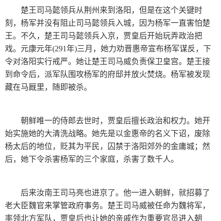
楚王司马懿领兵从荆州来到洛阳，但是在这个关键时
刻，杨军并没有阻止司马懿领兵入城，因为杨军一直害怕楚
王。不久，楚王司马懿领兵入京，贾皇后开始玩弄政治把
戏。元康元年(291年)三月，她力劝晋惠帝宣布杨军谋反，下
令对洛阳实行戒严。她让楚王司马威负责保卫皇宫。楚王接
到命令后，派军队围攻杨军的府邸并放火焚烧。杨军被发现
藏在马厩里，随即被杀。
朝鲜唯一的侍郎去世时，贾皇后擅长政治和权力。她开
始实施她的大清洗战略。她先是以金惠帝的名义下诏，废除
杨太后的地位，贬其为平民，囚禁于洛阳郊外的金庸城；然
后，她下令杀害杨军的三个家庭，杀害了数千人。
后来汝南王司马亮也进京了。他一进入朝鲜，就招募了
老大臣魏官来掌管政府事务。楚王司马威被任命为魏将军，
率领北方军队，贾皇后也让她的亲戚作为重要官员进入朝