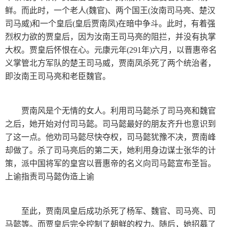
鲜。而此时，一个老人(魏官)、两个国王(汝南司马亮、楚汉
司马威)和一个皇后(皇后贾南凤)在暗中争斗。此时，有着强
烈权力欲的贾皇后，因为汝南王司马亮的阻拦，并没有执掌
大权。贾皇后怀恨在心。元康元年(291年)六月，以晋惠帝名
义掌管北方军队的楚王司马威，贾南凤杀死了两个统治者，
即汝南王司马亮和老臣魏官。
贾南风是个无情的女人。利用司马懿杀了司马亮和魏官
之后，她开始对付司马懿。司马懿最好的朋友齐升也意识到
了这一点。他劝司马懿尽快夺权，司马懿犹豫不决，贾南峰
却做了。杀了司马亮后的第二天，她利用身边谋士张华的计
策，派中国将军的皇宫以晋惠帝的名义向司马懿宣布圣旨。
上谕指责司马懿伪造上谕
至此，贾南凤皇后成功杀死了杨军、魏官、司马亮、司
马懿等。而贾皇后完全控制了朝鲜的权力。随后，她招募了