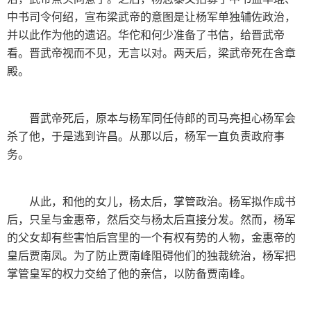
中书司令何绍，宣布梁武帝的意图是让杨军单独辅佐政治，
并以此作为他的遗诏。华佗和何少准备了书信，给晋武帝
看。晋武帝视而不见，无言以对。两天后，梁武帝死在含章
殿。
晋武帝死后，原本与杨军同任侍郎的司马亮担心杨军会
杀了他，于是逃到许昌。从那以后，杨军一直负责政府事
务。
从此，和他的女儿，杨太后，掌管政治。杨军拟作成书
后，只呈与金惠帝，然后交与杨太后直接分发。然而，杨军
的父女却有些害怕后宫里的一个有权有势的人物，金惠帝的
皇后贾南凤。为了防止贾南峰阻碍他们的独裁统治，杨军把
掌管皇军的权力交给了他的亲信，以防备贾南峰。