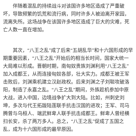
伴随着混乱的持续战斗对该国许多地区造成了严重破
坏，导致频繁的饥荒和流行病，同时许多人被迫离开家园，
流离失所。这场战争在该国许多地区造成了巨大的灾难，死
亡人数一直在增加。
其次，“八王之乱”成了后来“五胡乱华”和十六国形成的早
期重要因素，“八王之乱”开始后的相当长时间，国家大统一
大局难以形成。晋朝时期，南匈奴贵族刘渊利用“八王之乱”
加入成都王，从而连接匈奴各部，壮大实力。成都王被王军
击败后，刘渊乘机建立汉赵政权。后来刘渊之子刘聪攻破洛
阳，制造了永嘉之乱。“八王之乱”期间，外族趁机参加中原
大战，进入中国，边境战争扩大到大陆。比如，州刺史刘
坤，多次与代王拓跋陆莲联手抗击汉国的进攻；王军、司马
腾曾与乌桓人、端武鲜卑人联手抗击成都王。鲜卑人曾经横
扫长安，杀了两万多人。总之，“八王之乱”促成了五国之
乱，成为十六国形成的最早原因。