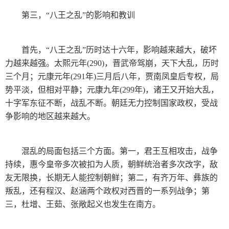
第三，“八王之乱”的影响和教训
首先，“八王之乱”历时达十六年，影响越来越大，破坏
力越来越强。太熙元年(290)，晋武帝驾崩，天下大乱，历时
三个月；元康元年(291年)三月后八年，贾南凤皇后专权，局
势平淡，但相对平静；元康九年(299年)，诸王又开始大乱，
十字军东征不断，战乱不断。朝廷无力控制国家政权，受战
争影响的地区越来越大。
混乱的局面包括三个方面。第一，君王互相攻击，战争
持续，惠今皇帝多次被扣为人质，朝鲜统治者多次改字，敌
友无限换，长期无人能控制朝鲜；第二，有齐万年、彝族的
叛乱，还有程汉、赵涵两个政权对西晋的一系列战争；第
三，杜增、王茹、张敞起义也发生在南方。