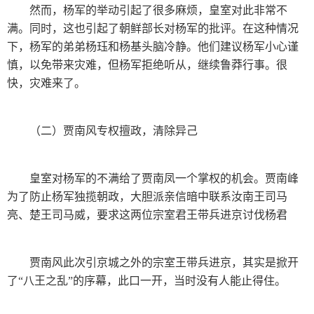
然而，杨军的举动引起了很多麻烦，皇室对此非常不
满。同时，这也引起了朝鲜部长对杨军的批评。在这种情况
下，杨军的弟弟杨珏和杨基头脑冷静。他们建议杨军小心谨
慎，以免带来灾难，但杨军拒绝听从，继续鲁莽行事。很
快，灾难来了。
（二）贾南风专权擅政，清除异己
皇室对杨军的不满给了贾南凤一个掌权的机会。贾南峰
为了防止杨军独揽朝政，大胆派亲信暗中联系汝南王司马
亮、楚王司马威，要求这两位宗室君王带兵进京讨伐杨君
贾南风此次引京城之外的宗室王带兵进京，其实是掀开
了“八王之乱”的序幕，此口一开，当时没有人能止得住。