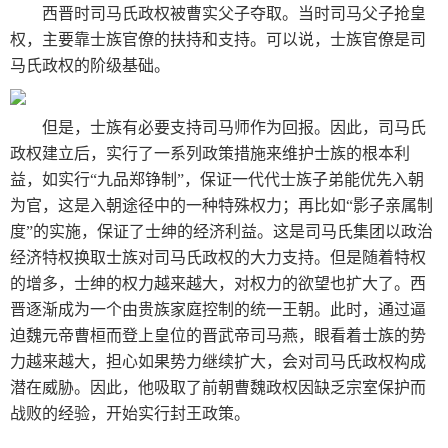
西晋时司马氏政权被曹实父子夺取。当时司马父子抢皇
权，主要靠士族官僚的扶持和支持。可以说，士族官僚是司
马氏政权的阶级基础。
但是，士族有必要支持司马师作为回报。因此，司马氏
政权建立后，实行了一系列政策措施来维护士族的根本利
益，如实行“九品郑铮制”，保证一代代士族子弟能优先入朝
为官，这是入朝途径中的一种特殊权力；再比如“影子亲属制
度”的实施，保证了士绅的经济利益。这是司马氏集团以政治
经济特权换取士族对司马氏政权的大力支持。但是随着特权
的增多，士绅的权力越来越大，对权力的欲望也扩大了。西
晋逐渐成为一个由贵族家庭控制的统一王朝。此时，通过逼
迫魏元帝曹桓而登上皇位的晋武帝司马燕，眼看着士族的势
力越来越大，担心如果势力继续扩大，会对司马氏政权构成
潜在威胁。因此，他吸取了前朝曹魏政权因缺乏宗室保护而
战败的经验，开始实行封王政策。