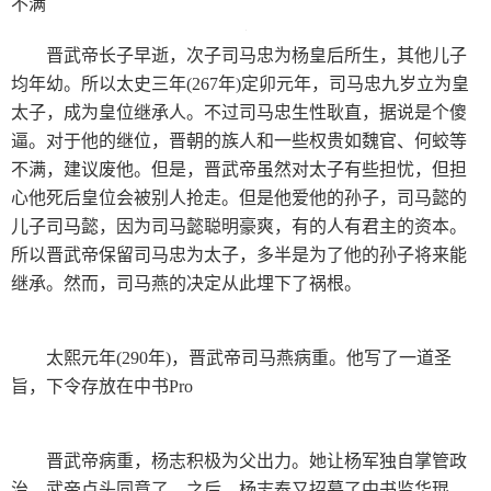
不满
晋武帝长子早逝，次子司马忠为杨皇后所生，其他儿子
均年幼。所以太史三年(267年)定卯元年，司马忠九岁立为皇
太子，成为皇位继承人。不过司马忠生性耿直，据说是个傻
逼。对于他的继位，晋朝的族人和一些权贵如魏官、何蛟等
不满，建议废他。但是，晋武帝虽然对太子有些担忧，但担
心他死后皇位会被别人抢走。但是他爱他的孙子，司马懿的
儿子司马懿，因为司马懿聪明豪爽，有的人有君主的资本。
所以晋武帝保留司马忠为太子，多半是为了他的孙子将来能
继承。然而，司马燕的决定从此埋下了祸根。
太熙元年(290年)，晋武帝司马燕病重。他写了一道圣
旨，下令存放在中书Pro
晋武帝病重，杨志积极为父出力。她让杨军独自掌管政
治，武帝点头同意了。之后，杨志泰又招募了中书监华琨、