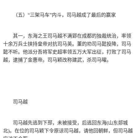
（五）“三架马车”内斗，司马越成了最后的赢家
其一，东海之王司马越不满郢在成都的独裁统治，率领
十余万兵士挟持皇帝对抗司马英。董的劝司马懿投降，司马
懿不听。他派分吾将军史超率领五万大军出征，打败了司马
越，逮捕了金惠帝。司马颖改称建武，杀司马曜。
司马越
司马越先逃到下邳，未被接受，后逃回东海(山东郯城
北)。在位的司马颖下令原谅司马越，请他回朝鲜，但司马越