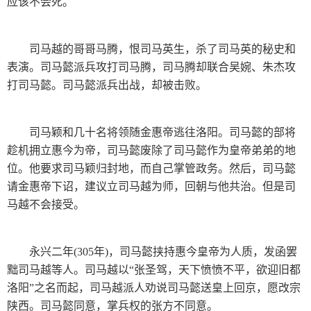
应该不会死。
司马越的哥哥马腾，恨司马英生，杀了司马英的秘史和
表演。司马懿派兵攻打司马腾，司马腾却联合吴婉、朱杰攻
打司马懿。司马懿派兵出战，却被击败。
司马颖和几十名将领随金惠帝逃往洛阳。司马懿的部将
趁机拥立惠今为帝，司马懿废除了司马懿作为皇帝弟弟的地
位。他要求司马颖归封地，而自己掌管政务。然后，司马懿
请金惠帝下诏，建议立司马越为师，回朝与他共治。但是司
马越不会接受。
永兴二年(305年)，司马懿挟持惠今皇帝为人质，发函罢
黜司马越等人。司马越以“张圣驾，天下愤愤不平，欲迎旧都
洛阳”之名而起，司马越派人劝说司马懿送皇上回京，愿改宗
陕西。司马懿同意，掌兵权的张方不同意。