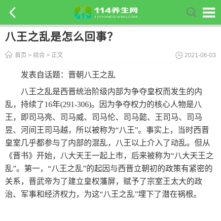
八王之乱是怎么回事？
首页
>
综合
> 正文
2021-06-03
发表自话题：
晋朝八王之乱
八王之乱是西晋统治阶级内部为争夺皇权而发生的内
乱，持续了16年(291-306)。因为争夺权力的核心人物是八
王，即司马亮、司马威、司马伦、司马懿、王司马、司马
昱、河间王司马越，所以被称为“八王”。事实上，当时西晋
皇室几乎都参与了内部的混乱，八王以上介入了动乱。但从
《晋书》开始，八大天王一起上市，后来被称为“八大天王之
乱”。第一，“八王之乱”的起因与西晋立朝初的政策有紧密的
关系，晋武帝为了建立皇权藩屏，赋予了宗室王太大的政
治、军事和经济权力，为这“八王之乱”埋下了潜在祸根。