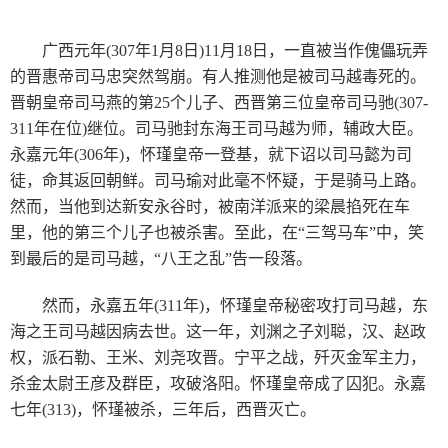
广西元年(307年1月8日)11月18日，一直被当作傀儡玩弄
的晋惠帝司马忠突然驾崩。有人推测他是被司马越毒死的。
晋朝皇帝司马燕的第25个儿子、西晋第三位皇帝司马驰(307-
311年在位)继位。司马驰封东海王司马越为师，辅政大臣。
永嘉元年(306年)，怀瑾皇帝一登基，就下诏以司马懿为司
徒，命其返回朝鲜。司马瑜对此毫不怀疑，于是骑马上路。
然而，当他到达新安永谷时，被南洋派来的梁晨掐死在车
里，他的第三个儿子也被杀害。至此，在“三驾马车”中，笑
到最后的是司马越，“八王之乱”告一段落。
然而，永嘉五年(311年)，怀瑾皇帝秘密攻打司马越，东
海之王司马越因病去世。这一年，刘渊之子刘聪，汉、赵政
权，派石勒、王米、刘尧攻晋。宁平之战，歼灭金军主力，
杀金太尉王彦及群臣，攻破洛阳。怀瑾皇帝成了囚犯。永嘉
七年(313)，怀瑾被杀，三年后，西晋灭亡。