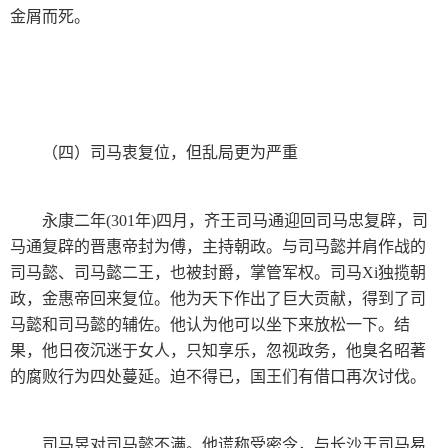
金屑而死。
（四）司马衷复位，但乱局更为严重
永康二年(301年)四月，齐王司马通迎回司马忠复辟，司
马通复辟的晋惠帝封为傅，主持朝政。与司马懿并肩作战的
司马懿、司马懿二王，也被封爵，掌管军权。司马Xi独揽朝
政，金惠帝回来复位。他为天下作出了巨大贡献，得到了司
马懿和司马懿的辅佐。他认为他可以坐下来放松一下。结
果，他日夜沉迷于女人，只知享乐，忽视政务，他臭名昭著
的腐败行为四处蔓延。迫不得已，国王们有借口再次讨伐。
司马昱对司马懿不满。他谎称受密令，与长沙王司马易