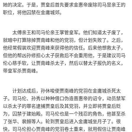
她的决定。于是，贾皇后首先要求金惠帝废除司马昱亲王的
职位，将他囚禁在金庸城郊。
太傅亲王和司马伦亲王掌管皇军。他们知道太子废了，
就暗中打算除掉贾南峰和他的党羽，但计划失败了。之后，
他经常假装欢迎贾南峰来获得他的信任。后来他想救太子，
但他的帮凶孙修担心太子获救后不会重用他，于是建议司马
伦心慈手软，让贾南峰杀太子，然后以替太子报仇的名义，
带皇军杀贾南峰。
计划达成后，孙休唆使贾南峰的党羽在金庸城杀死太
子。司马伦、孙秀以种种借口伪造晋惠帝的诏令，动员禁军
以杀太子的罪名逮捕贾皇后及其党羽，并立即将贾皇后贬
为，囚禁于建始殿。司马伦也是一个残忍的角色，他甚至杀
了张华、裴頠等人。轮到贾皇后进入金庸城坐月子了。很
快，司马伦担心贾南峰的党羽卷土重来，就用假信让贾南峰