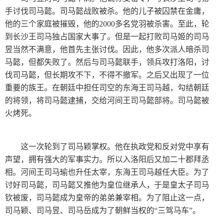
手讨伐司马懿。司马懿战败被杀。他的儿子被囚禁在金庸，
他的三个家庭被摧毁，他的2000多名党羽被杀害。至此，轮
到长沙王司马独占国家大事了。但是一起打败司马姬的司马
昱当然不满意，他首先主张讨伐。因此，他多次派人暗杀司
马懿，但都失败了。然后与司马懿联手，领兵攻打洛阳，讨
伐司马懿，但长期攻不下，不得不撤军。之后又出现了一位
重要的族王。在朝廷中担任司空的东海王司马越，勾结朝廷
的将领，将司马懿逮捕，交给河间王司马懿部将。司马懿被
火烤死。
这一次轮到了司马颖掌权。他在执政党和反对党中享有
声望，拥有强大的军事实力。所以入洛阳后又加二十郡拜丞
相。河间王司马瑜也升任太宰，东海王司马越任大臣。为了
讨好司马懿，司马懿又推他为皇位继承人，于是皇太子司马
钦被废，司马懿成为皇帝的弟弟兼宰相。为了阻止这一点，
司马颖、司马昱、司马岳成为了朝鲜当权的“三驾马车”。