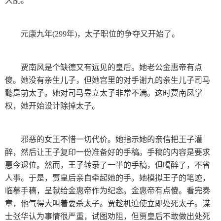
大乱。
元康九年(299年)，太子职位的争夺又开始了。
贾南风是个缺德又有远见的皇后。她老公金惠帝有点
傻。她没有亲生儿子，但她宫里的对手谢九的亲生儿子司马
懿是前太子。她对司马昱立太子非常不满。这时贾南凤掌
权，她开始设计除掉太子。
邪恶的女王不惜一切代价。她指示她的亲信把王子灌
醉，然后让王子复印一份准备好的手稿。手稿的内容是要求
惠今退位。然而，王子转录了一半的手稿，但喝醉了，不省
人事。于是，贾皇后亲自牵起她的手。她模拟王子的笔迹，
临摹手稿，呈献给金惠帝作为纪念。金惠帝有点傻。看完奏
章，他气得大叫着要杀太子。贾趁机迫使立即处死太子。谋
士张华认为事情很严重，试图劝阻，但贾皇后不敢做出处死