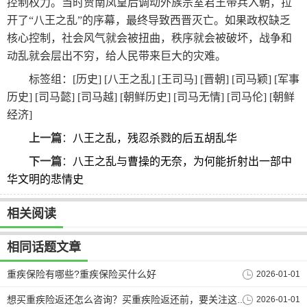
控制权力。当时贾南凤皇后调动外族宗室君王带兵入朝，拉
开了“八王之乱”的序幕，最终导致西晋灭亡。如果政权缺乏
核心控制，社会风气就会被扭曲，秩序就会被破坏，战争和
动乱就会层出不穷，给人民带来巨大的灾难。
标签组：[
历史
] [
八王之乱
] [
王司马
] [
晋朝
] [
司马颖
] [
军事
历史
] [
司马懿
] [
司马越
] [
朝鲜历史
] [
司马无情
] [
司马伦
] [
朝鲜
经济
]
上一篇
：
八王之乱，残忍杀戮的后五胡乱华
下一篇
：
八王之乱与曹操的无奈，为何能折射出一部中
华文明的悲情史
相关阅读
相同话题文章
重疾保险有哪些?重疾保险买什么好
2026-01-01
2026-01-01
想买重疾险返还怎么咨询？买重疾险返还前，要关注这几个问题！